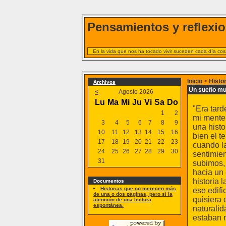
Pensamientos y reflexio
En la vida que nos ha tocado vivir suceden cada día cosa
Inicio
>
Histo
Archivos
Un sueño mu
<
Agosto 2026
Lu
Ma
Mi
Ju
Vi
Sa
Do
"Era tard
1
2
mi mente 
3
4
5
6
7
8
9
una hist
10
11
12
13
14
15
16
bien el t
17
18
19
20
21
22
23
cuando la
24
25
26
27
28
29
30
sentimien
31
subimos,
hacia un 
historia
Documentos
Historias que no merecen más
ese edifi
de una o dos páginas, pero sí la
quisiera 
atención de una lectura
espontánea.
naturalid
estaban n