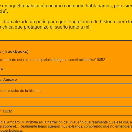
 en aquella habitación ocurrió con nadie hablaríamos, pero si
ia".
 dramatizado un pelín para que tenga forma de historia, pero l
la chica que protagonizó el sueño junto a mí.
s (TrackBacks)
ckback de esta historia http://luiso.blogalia.com//trackbacks/10052
os
e:
Amparo
tendi mucho de tu historia
e:
Luiso
ola, Amparo! Mi historia es la narración de un sueño que realmente tuve ese día, 
bir sobre él... Realmente tengo sueños muy extraños, comprendo que no entendieras
rocambolesca.