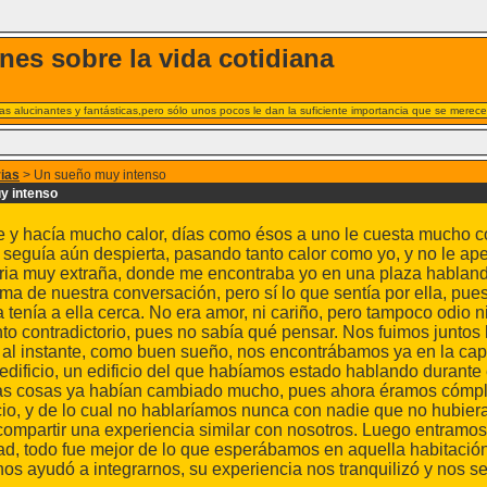
nes sobre la vida cotidiana
s alucinantes y fantásticas,pero sólo unos pocos le dan la suficiente importancia que se merece
rias
> Un sueño muy intenso
y intenso
e y hacía mucho calor, días como ésos a uno le cuesta mucho c
seguía aún despierta, pasando tanto calor como yo, y no le ap
oria muy extraña, donde me encontraba yo en una plaza hablan
ema de nuestra conversación, pero sí lo que sentía por ella, pue
 tenía a ella cerca. No era amor, ni cariño, pero tampoco odio 
to contradictorio, pues no sabía qué pensar. Nos fuimos juntos
 al instante, como buen sueño, nos encontrábamos ya en la cap
edificio, un edificio del que habíamos estado hablando durante 
 las cosas ya habían cambiado mucho, pues ahora éramos cómpli
cio, y de lo cual no hablaríamos nunca con nadie que no hubiera
compartir una experiencia similar con nosotros. Luego entramo
ad, todo fue mejor de lo que esperábamos en aquella habitación
os ayudó a integrarnos, su experiencia nos tranquilizó y nos s