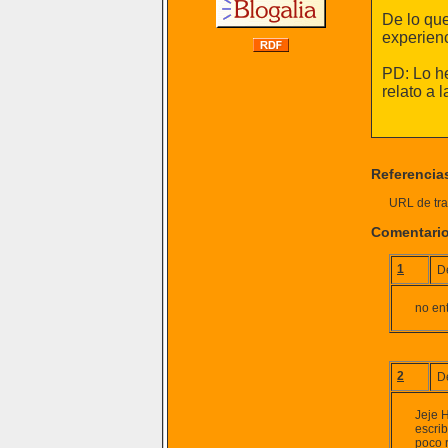
De lo que
experienc
PD: Lo he
relato a 
Referencia
URL de tra
Comentari
1
D
no en
2
D
Jeje H
escri
poco 