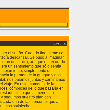
.
2003-07-23
oger el sueño. Cuando finalmente caí
etecía descansar. Se puso a imaginar
do con una chica, aunque no recuerdo
s era un sentimiento que sólo sentía
ni alejamiento, simplemente un
 hacia la parada de la guagua y nos
ital, nos bajamos juntos y caminamos
el viaje. En este momento de la
ces, cómplices de lo que pasaría en
 estado allí, o que al menos no
s y seguimos nuestro plan con
, cada una de las personas que allí
entimos satisfechos.