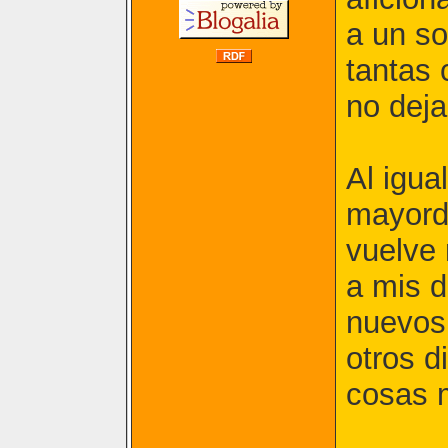
a un so
tantas 
no dej
Al igua
mayord
vuelve 
a mis 
nuevos
otros d
cosas m