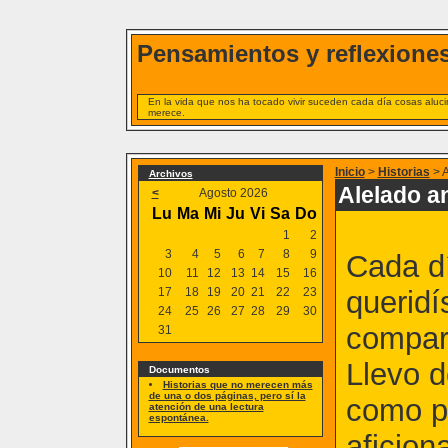
Pensamientos y reflexiones
En la vida que nos ha tocado vivir suceden cada día cosas alucin
merece.
Inicio
>
Historias
> A
Archivos
Alelado an
<
Agosto 2026
Lu
Ma
Mi
Ju
Vi
Sa
Do
1
2
3
4
5
6
7
8
9
Cada d
10
11
12
13
14
15
16
17
18
19
20
21
22
23
querid
24
25
26
27
28
29
30
compar
31
Llevo d
Documentos
Historias que no merecen más
de una o dos páginas, pero sí la
como pa
atención de una lectura
espontánea.
aficion