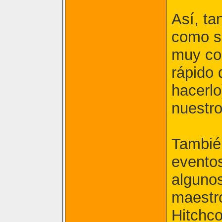
Así, ta
como s
muy co
rápido 
hacerlo
nuestro
También
evento
algunos
maestro
Hitchco