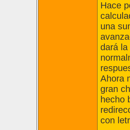
Hace po
calcula
una sum
avanza
dará la
normal
respue
Ahora 
gran c
hecho b
redirec
con let