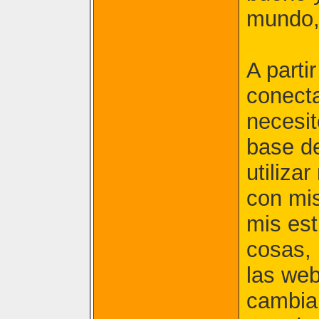
mundo,
A parti
conecta
necesi
base d
utiliza
con mi
mis es
cosas, 
las we
cambiar