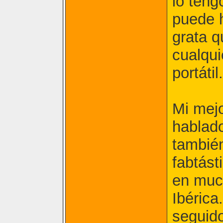
lo teng
puede 
grata q
cualqui
portátil.
Mi mejo
hablado
tambié
fabtást
en much
Ibérica
seguido