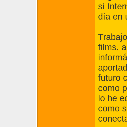
si Inte
día en 
Trabajo
films, 
informá
aportad
futuro
como pa
lo he e
como s
conecta