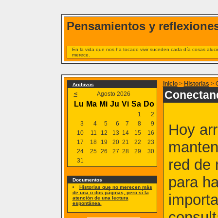
Pensamientos y reflexiones
En la vida que nos ha tocado vivir suceden cada día cosas alucin
merece.
Inicio
>
Historias
> 
Archivos
Conectan
<
Agosto 2026
Lu
Ma
Mi
Ju
Vi
Sa
Do
1
2
3
4
5
6
7
8
9
Hoy arr
10
11
12
13
14
15
16
17
18
19
20
21
22
23
mantení
24
25
26
27
28
29
30
red de 
31
para ha
Documentos
Historias que no merecen más
de una o dos páginas, pero sí la
importa
atención de una lectura
espontánea.
consult