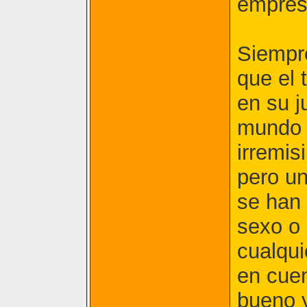
empres
Siempre
que el 
en su j
mundo v
irremis
pero un
se han 
sexo o 
cualqui
en cuen
bueno y