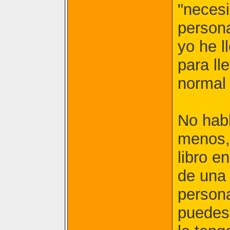
"neces
person
yo he l
para ll
normal 
No habl
menos, 
libro e
de una 
person
puedes 