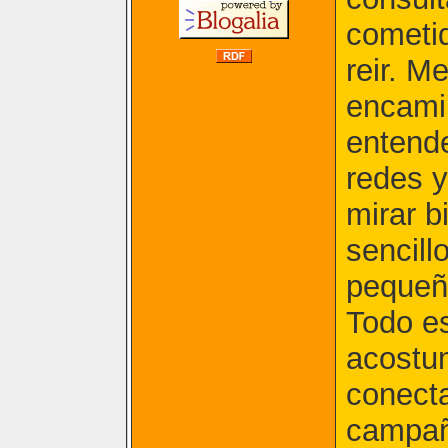
cometi
reir. M
encami
entende
redes y
mirar b
sencill
pequeño
Todo e
acostu
conect
campañ