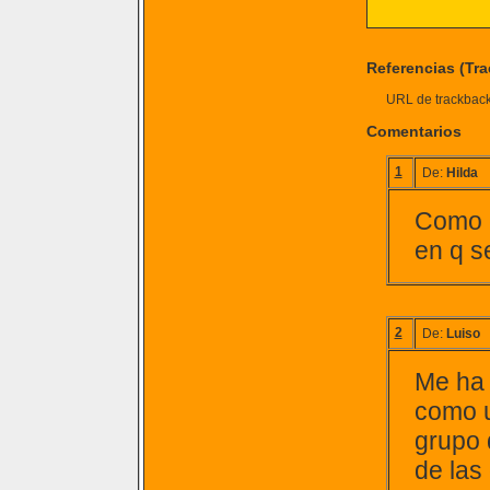
Referencias (Tr
URL de trackback 
Comentarios
1
De:
Hilda
Como e
en q s
2
De:
Luiso
Me ha 
como u
grupo 
de las