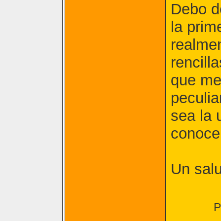
Debo de
la prim
realmen
rencill
que me
peculia
sea la 
conocer
Un salu
P