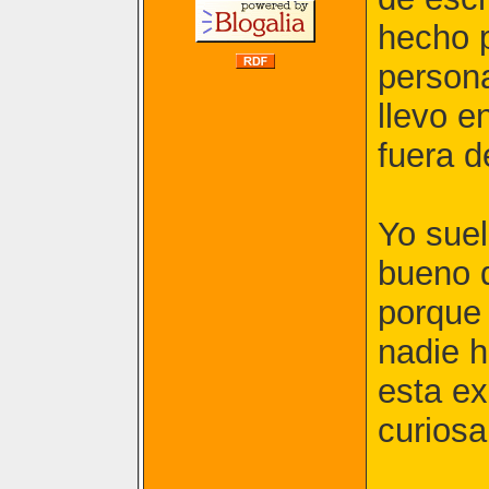
hecho p
persona
llevo e
fuera d
Yo suel
bueno 
porque 
nadie 
esta e
curiosa