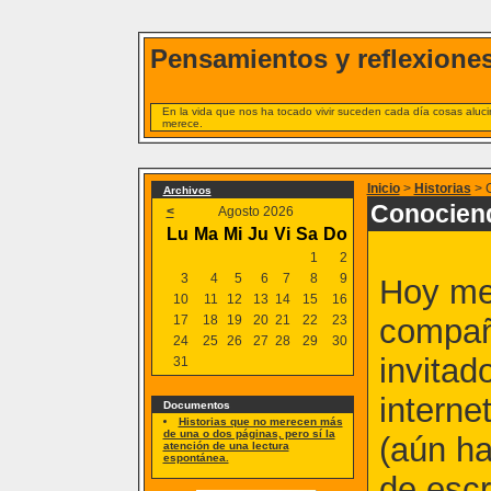
Pensamientos y reflexiones
En la vida que nos ha tocado vivir suceden cada día cosas alucin
merece.
Inicio
>
Historias
> C
Archivos
Conociend
<
Agosto 2026
Lu
Ma
Mi
Ju
Vi
Sa
Do
1
2
3
4
5
6
7
8
9
Hoy me 
10
11
12
13
14
15
16
17
18
19
20
21
22
23
compañ
24
25
26
27
28
29
30
invitad
31
interne
Documentos
Historias que no merecen más
de una o dos páginas, pero sí la
(aún h
atención de una lectura
espontánea.
de escr