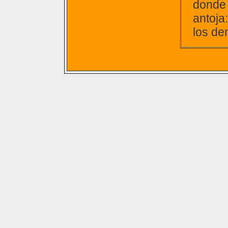
donde 
antoja
los de