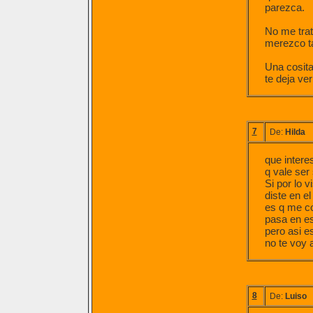
parezca.
No me trat
merezco ta
Una cosit
te deja ver
7
De:
Hilda
que intere
q vale ser
Si por lo 
diste en el
es q me co
pasa en es
pero asi e
no te voy 
8
De:
Luiso