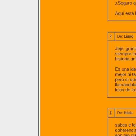
¿Seguro q
Aquí está 
2
De:
Luiso
Jeje, graci
siempre t
historia ant
Es una ide
mejor ni t
pero sí qu
llamándola
lejos de lo
3
De:
Hilda
sabes e le
coherencia
son tan cl