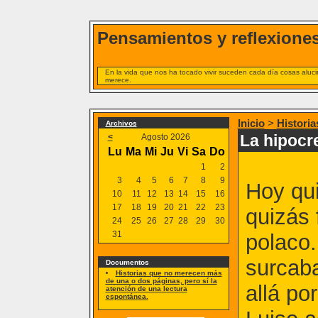
Pensamientos y reflexiones
En la vida que nos ha tocado vivir suceden cada día cosas alucin
merece.
Inicio
>
Historia
Archivos
La hipocr
<
Agosto 2026
Lu
Ma
Mi
Ju
Vi
Sa
Do
1
2
3
4
5
6
7
8
9
Hoy qui
10
11
12
13
14
15
16
17
18
19
20
21
22
23
quizás 
24
25
26
27
28
29
30
31
polaco.
surcaba
Documentos
Historias que no merecen más
de una o dos páginas, pero sí la
allá po
atención de una lectura
espontánea.