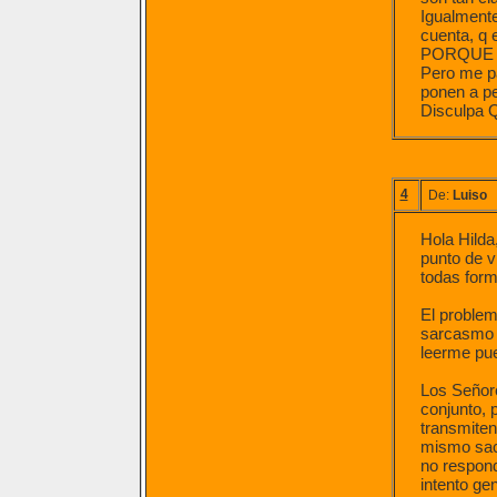
Igualment
cuenta, q 
PORQUE 
Pero me pa
ponen a p
Disculpa 
4
De:
Luiso
Hola Hilda
punto de v
todas form
El problem
sarcasmo y
leerme pue
Los Señore
conjunto, 
transmiten
mismo saco
no respond
intento gen