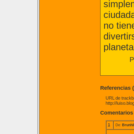
simple
ciudada
no tien
diverti
planet
P
Referencias 
URL de trackba
http://luiso.b
Comentarios
1
De:
Brunhi