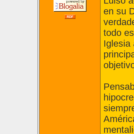
Luiso 
en su D
verdade
todo es
Iglesia
princip
objetivo
Pensab
hipocre
siempre
América
mental