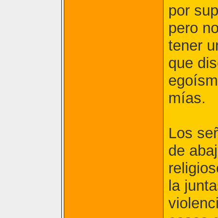
por su
pero no
tener u
que dis
egoísm
mías.
Los señ
de abaj
religio
la junt
violenc