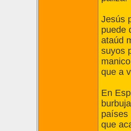
Jesús p
puede q
ataúd m
suyos p
manicom
que a v
En Esp
burbuja
países 
que aca