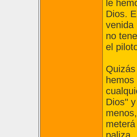
le hemo
Dios. 
venida 
no tene
el pilot
Quizás 
hemos 
cualqui
Dios" y
menos, 
meterá 
paliza.