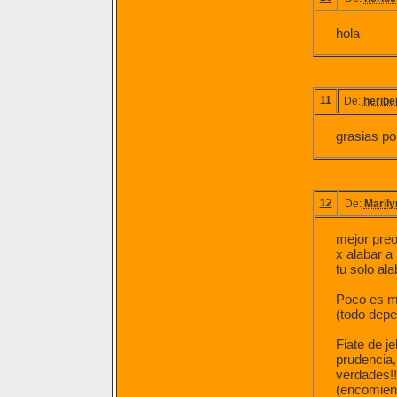
hola
11
De:
heribe
grasias po
12
De:
Marily
mejor preo
x alabar a 
tu solo ala
Poco es m
(todo dep
Fiate de j
prudencia,
verdades!!
(encomiend