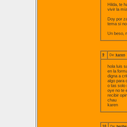
Hilda, te 
vivir la m
Doy por za
tema si no
Un beso, mu
9
De:
karen
hola luis 
en la form
digna a cr
algo para 
o tas solo
oye no te 
recibir op
chau
karen
10
De:
heribe