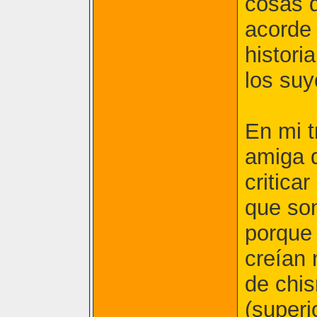
cosas 
acorde
histori
los suy
En mi 
amiga 
critica
que son
porque 
creían 
de chi
(superi