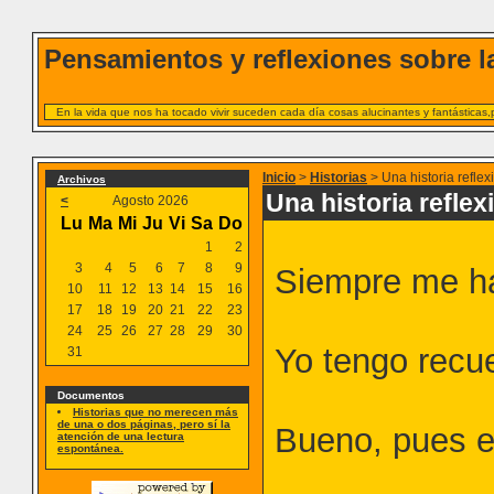
Pensamientos y reflexiones sobre la
En la vida que nos ha tocado vivir suceden cada día cosas alucinantes y fantásticas,
Inicio
>
Historias
> Una historia reflex
Archivos
Una historia reflex
<
Agosto 2026
Lu
Ma
Mi
Ju
Vi
Sa
Do
1
2
3
4
5
6
7
8
9
Siempre me ha
10
11
12
13
14
15
16
17
18
19
20
21
22
23
24
25
26
27
28
29
30
Yo tengo recu
31
Documentos
Historias que no merecen más
de una o dos páginas, pero sí la
Bueno, pues es
atención de una lectura
espontánea.