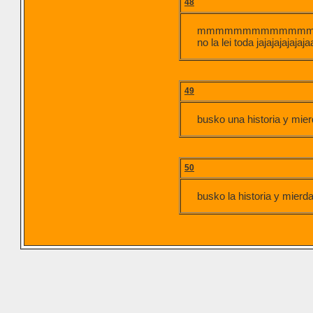
48
mmmmmmmmmmmm
no la lei toda jajajaj
49
busko una historia y mie
50
busko la historia y mierd