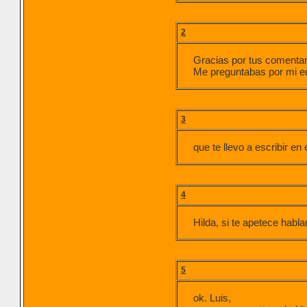
2
Gracias por tus comentari
Me preguntabas por mi ed
3
que te llevo a escribir e
4
Hilda, si te apetece hab
5
ok. Luis,