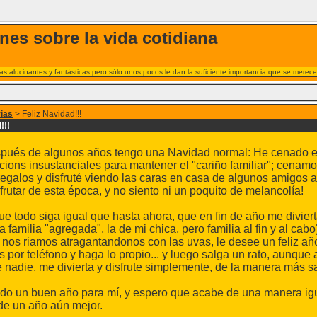
nes sobre la vida cotidiana
s alucinantes y fantásticas,pero sólo unos pocos le dan la suficiente importancia que se merece
rias
> Feliz Navidad!!!
!!!
pués de algunos años tengo una Navidad normal: He cenado en f
ions insustanciales para mantener el "cariño familiar"; cenamo
egalos y disfruté viendo las caras en casa de algunos amigos al
frutar de esta época, y no siento ni un poquito de melancolía!
e todo siga igual que hasta ahora, que en fin de año me divier
a familia "agregada", la de mi chica, pero familia al fin y al ca
nos riamos atragantandonos con las uvas, le desee un feliz añ
 por teléfono y haga lo propio... y luego salga un rato, aunque a
de nadie, me divierta y disfrute simplemente, de la manera más s
ndo un buen año para mí, y espero que acabe de una manera igu
de un año aún mejor.