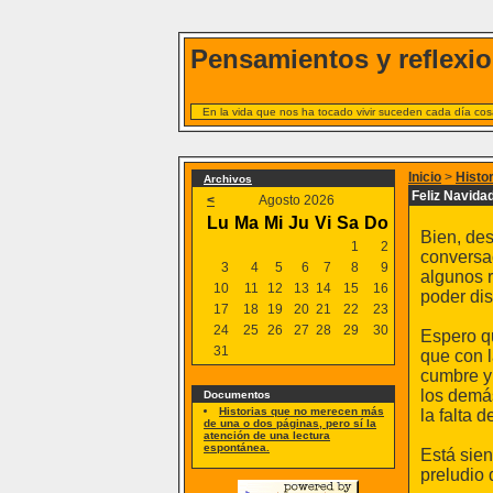
Pensamientos y reflexio
En la vida que nos ha tocado vivir suceden cada día cosa
Inicio
>
Histo
Archivos
Feliz Navidad
<
Agosto 2026
Lu
Ma
Mi
Ju
Vi
Sa
Do
Bien, des
1
2
conversac
3
4
5
6
7
8
9
algunos r
10
11
12
13
14
15
16
poder dis
17
18
19
20
21
22
23
24
25
26
27
28
29
30
Espero qu
31
que con l
cumbre y 
los demás
Documentos
Historias que no merecen más
la falta 
de una o dos páginas, pero sí la
atención de una lectura
espontánea.
Está sie
preludio 