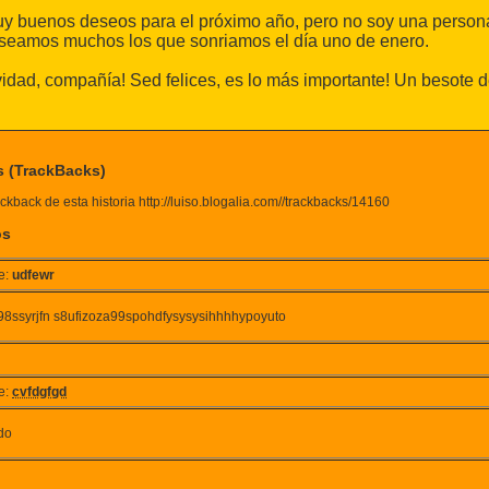
y buenos deseos para el próximo año, pero no soy una persona 
á seamos muchos los que sonriamos el día uno de enero.
idad, compañía! Sed felices, es lo más importante! Un besote d
s (TrackBacks)
ckback de esta historia http://luiso.blogalia.com//trackbacks/14160
os
e:
udfewr
98ssyrjfn s8ufizoza99spohdfysysysihhhhypoyuto
e:
cvfdgfgd
do