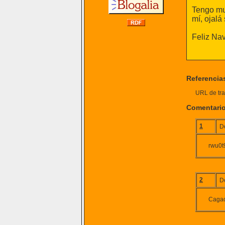
Tengo mu
mí, ojal
Feliz Nav
Referencia
URL de tra
Comentari
1
D
rwu0t
2
D
Caga