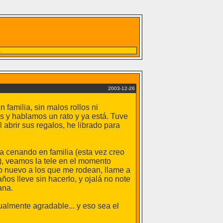
.
2003-12-26
amilia, sin malos rollos ni
s y hablamos un rato y ya está. Tuve
 abrir sus regalos, he librado para
ta cenando en familia (esta vez creo
bo), veamos la tele en el momento
o nuevo a los que me rodean, llame a
ños lleve sin hacerlo, y ojalá no note
ana.
almente agradable... y eso sea el