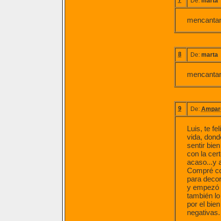
7
De:
marta
mencantan
8
De:
marta
mencantan
9
De:
Ampar
Luis, te fe
vida, dond
sentir bie
con la cer
acaso...y 
Compré co
para decor
y empezó a
también lo
por el bie
negativas