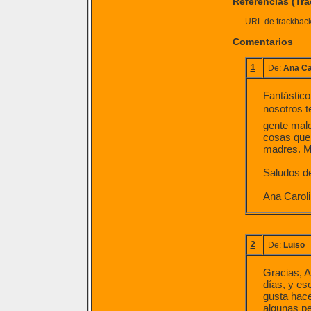
Referencias (Tr
URL de trackback 
Comentarios
1
De:
Ana Ca
Fantástico 
nosotros t
gente mald
cosas que 
madres. M
Saludos de
Ana Carol
2
De:
Luiso
Gracias, A
días, y es
gusta hace
algunas pe