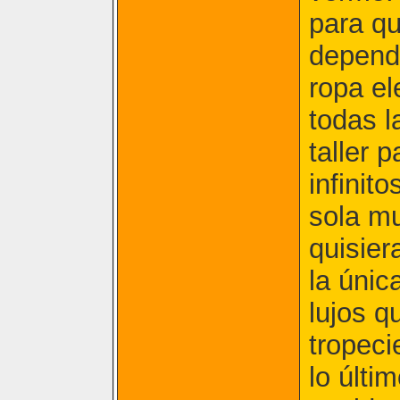
para qu
depende
ropa el
todas l
taller 
infinit
sola mu
quisier
la únic
lujos q
tropeci
lo últi