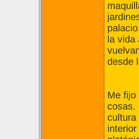
maquill
jardine
palacio
la vida
vuelvan
desde l
Me fijo
cosas.
cultura
interio