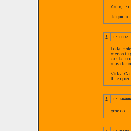
Amor, te o
Te quiero
5
De:
Luiso
Lady_Halcó
menos tu p
exista, l
más de un 
Vicky: Cari
tb te quier
6
De:
Anóni
gracias