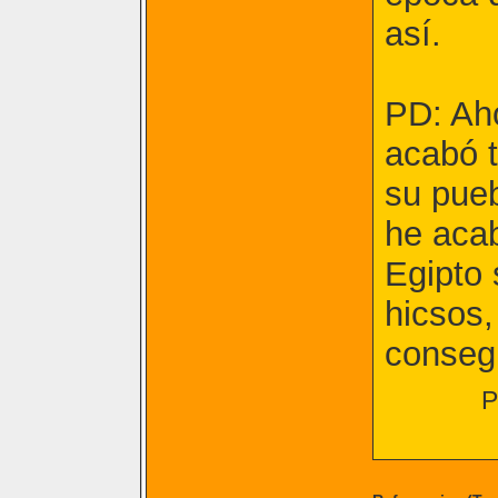
así.
PD: Aho
acabó t
su pueb
he acab
Egipto 
hicsos,
consegu
P