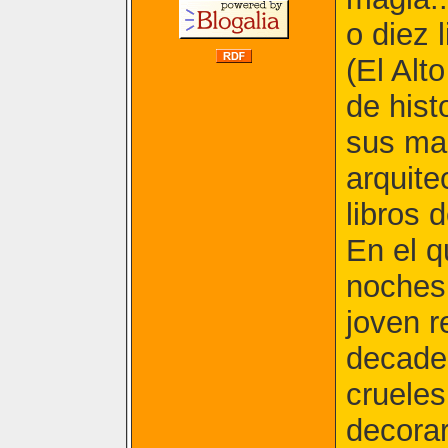
o diez 
(El Alt
de hist
sus mar
arquite
libros 
En el 
noches 
joven r
decaden
crueles
decorar