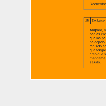
Recuerdo
10
De:
Luiso
Amparo, mi
por las cr
que las pe
ha dejado 
tan sólo a
que tengan
creo que s
mándame un
saludo.