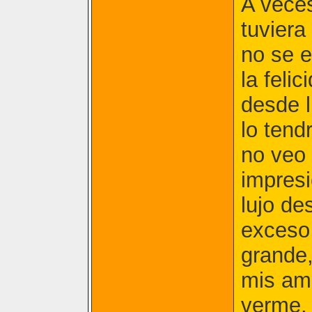
A veces
tuviera
no se e
la feli
desde l
lo tend
no veo 
impresi
lujo de
exceso 
grande,
mis am
verme.