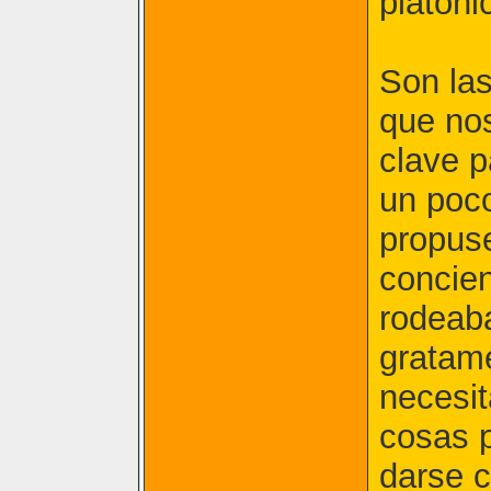
platóni
Son las
que nos
clave p
un poc
propus
concie
rodeab
gratame
necesit
cosas 
darse c