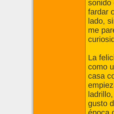
sonido 
fardar 
lado, s
me pare
curiosi
La feli
como u
casa co
empieza
ladrillo
gusto d
época d