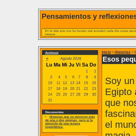
Pensamientos y reflexiones
En la vida que nos ha tocado vivir suceden cada día cosas alucin
merece.
Inicio
>
Historias
> 
Archivos
Esos peq
<
Agosto 2026
Lu
Ma
Mi
Ju
Vi
Sa
Do
1
2
3
4
5
6
7
8
9
Soy un 
10
11
12
13
14
15
16
17
18
19
20
21
22
23
Egipto 
24
25
26
27
28
29
30
que nos
31
fascina
Documentos
Historias que no merecen más
de una o dos páginas, pero sí la
el mund
atención de una lectura
espontánea.
magia.