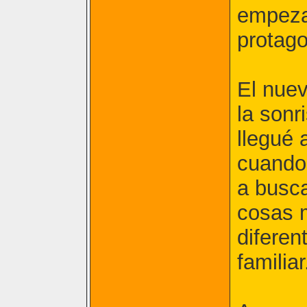
empezar
protago
El nue
la sonr
llegué 
cuando
a busca
cosas 
diferen
familiar