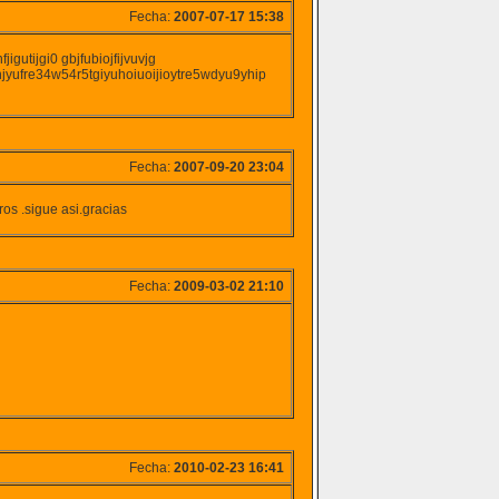
Fecha:
2007-07-17 15:38
igutijgi0 gbjfubiojfijvuvjg
ihjyufre34w54r5tgiyuhoiuoijioytre5wdyu9yhip
Fecha:
2007-09-20 23:04
os .sigue asi.gracias
Fecha:
2009-03-02 21:10
Fecha:
2010-02-23 16:41