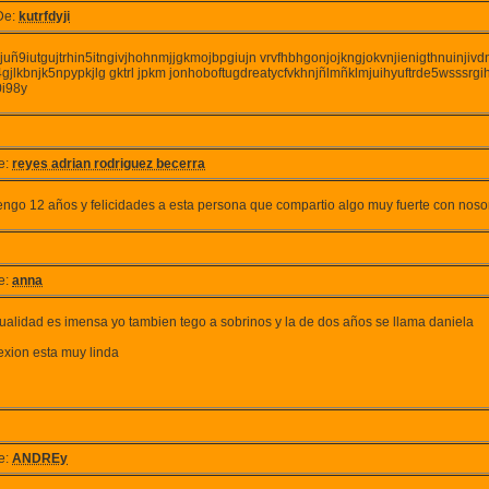
De:
kutrfdyji
juñ9iutgujtrhin5itngivjhohnmjjgkmojbpgiujn vrvfhbhgonjojkngjokvnjienigthnuinjivdnfj
4gjlkbnjk5npypkjlg gktrl jpkm jonhoboftugdreatycfvkhnjñlmñklmjuihyuftrde5wsssrg
0i98y
e:
reyes adrian rodriguez becerra
tengo 12 años y felicidades a esta persona que compartio algo muy fuerte con nosor
e:
anna
sualidad es imensa yo tambien tego a sobrinos y la de dos años se llama daniela
lexion esta muy linda
e:
ANDREy