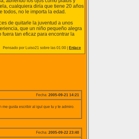
ña, abriendo los ojos como platos y
ela, cualquiera diría que tiene 20 años
e todos, no le importa la edad.
es de quitarle la juventud a unos
eriencia, que un niño pequeño alegra
 fuera tan eficaz para encontrar la
Pensado por Luiso21 sobre las 01:00 |
Enlace
Fecha:
2005-09-21 14:21
e gusta escribir al igul que tu y te admiro.
Fecha:
2005-09-22 23:40