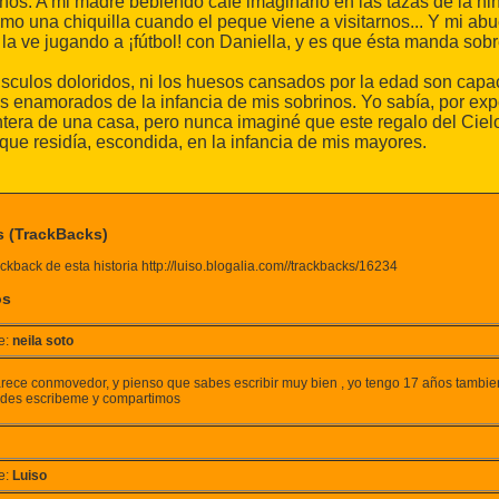
iños. A mi madre bebiendo café imaginario en las tazas de la ni
mo una chiquilla cuando el peque viene a visitarnos... Y mi abu
la ve jugando a ¡fútbol! con Daniella, y es que ésta manda sobr
sculos doloridos, ni los huesos cansados por la edad son capac
s enamorados de la infancia de mis sobrinos. Yo sabía, por exp
ntera de una casa, pero nunca imaginé que este regalo del Cielo
que residía, escondida, en la infancia de mis mayores.
s (TrackBacks)
ckback de esta historia http://luiso.blogalia.com//trackbacks/16234
os
e:
neila soto
rece conmovedor, y pienso que sabes escribir muy bien , yo tengo 17 años tambien m
edes escribeme y compartimos
e:
Luiso