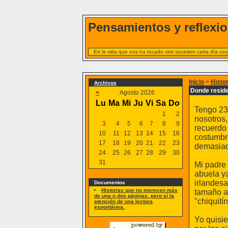
Pensamientos y reflexio
En la vida que nos ha tocado vivir suceden cada día cosa
Inicio
>
Histo
Archivos
Donde reside
<
Agosto 2026
Lu
Ma
Mi
Ju
Vi
Sa
Do
Tengo 23 
1
2
nosotros,
3
4
5
6
7
8
9
recuerdo 
10
11
12
13
14
15
16
costumbre
17
18
19
20
21
22
23
demasiad
24
25
26
27
28
29
30
31
Mi padre
abuela ya
irlandes
Documentos
Historias que no merecen más
tamaño a 
de una o dos páginas, pero sí la
"chiquití
atención de una lectura
espontánea.
Yo quisie