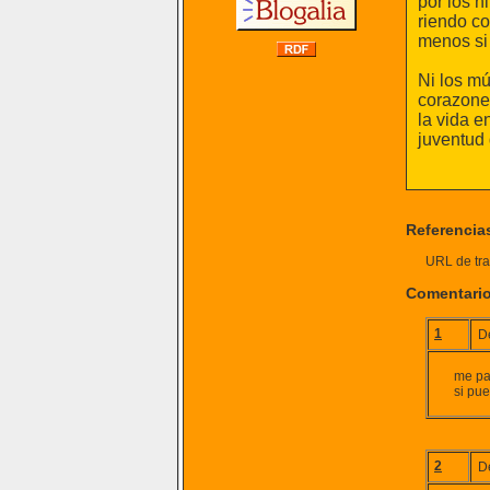
por los n
riendo co
menos si 
Ni los mú
corazone
la vida e
juventud 
Referencia
URL de tra
Comentari
1
D
me pa
si pu
2
D