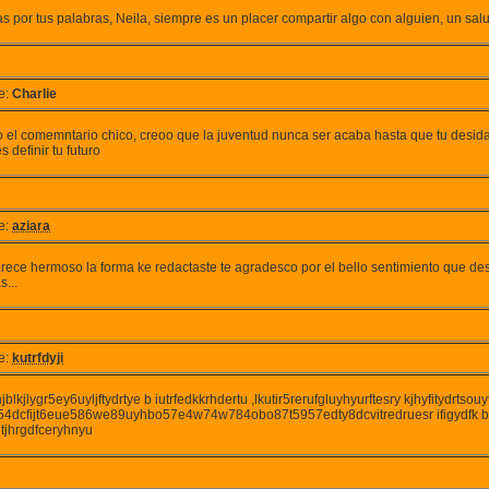
s por tus palabras, Neila, siempre es un placer compartir algo con alguien, un sal
e:
Charlie
 el comemntario chico, creoo que la juventud nunca ser acaba hasta que tu desida
 definir tu futuro
e:
aziara
rece hermoso la forma ke redactaste te agradesco por el bello sentimiento que desp
s...
e:
kutrfdyji
rhjblkjlygr5ey6uyljftydrtye b iutrfedkkrhdertu ,lkutir5rerufgluyhyurftesry kjhyfitydrtsou
654dcfijt6eue586we89uyhbo57e4w74w784obo87t5957edty8dcvitredruesr ifigydfk boyg
gtjhrgdfceryhnyu