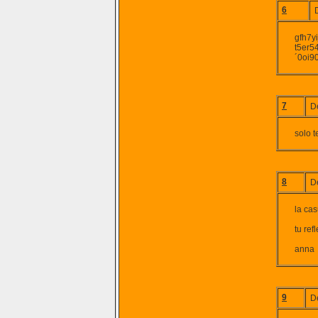
6
gfh7yi
t5er5
´0oi9
7
D
solo 
8
D
la ca
tu ref
anna
9
D