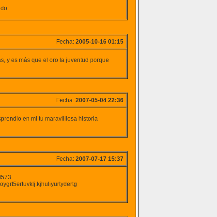
udo.
Fecha:
2005-10-16 01:15
s, y es más que el oro la juventud porque
Fecha:
2007-05-04 22:36
rendio en mi tu maravilllosa historia
Fecha:
2007-07-17 15:37
yt573
rt5ertuvklj.kjhuliyurtydertg