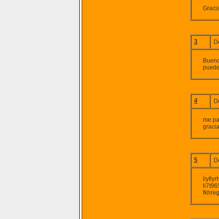
Gracia
3
D
Bueno
puedes
4
D
me pa
gracia
5
D
liyfiy
li7t9
fkhre