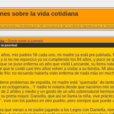
nes sobre la vida cotidiana
s alucinantes y fantásticas,pero sólo unos pocos le dan la suficiente importancia que se merece
rias
> Donde reside la juventud
 la juventud
años, mis padres 56 cada uno, mi madre ya está pre-jubilada. M
 y si no me equivoco ya va cumpliendo los 84 años, y poco se q
que se puso enferma un año que visitó Lanzarote, su tierra natal,
 que le costó casi tres años volver a visitar a su familia. Mi a
o frío: no recuerdo haberla visto enferma de nada más en muc
 tiene problemas de espalda, mi madre está "quemada" de tant
 es octogenaria... Y nadie lo notaría desde que nacieron mis s
a de 2 añitos y medio y un gordo de un año sobrenatural hermo
su prima mayor. Daniella, que así se llama la niña, vive prácti
n", vive con los padres en otro pueblo, pero siempre que puede v
ra que vieran a mi padre jugando a los Legos con Daniella, rie