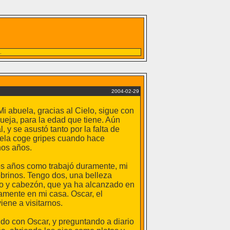
.
2004-02-29
i abuela, gracias al Cielo, sigue con
ueja, para la edad que tiene. Aún
 y se asustó tanto por la falta de
buela coge gripes cuando hace
hos años.
os años como trabajó duramente, mi
obrinos. Tengo dos, una belleza
so y cabezón, que ya ha alcanzado en
camente en mi casa. Oscar, el
iene a visitarnos.
ndo con Oscar, y preguntando a diario