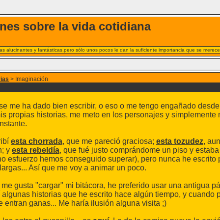
nes sobre la vida cotidiana
s alucinantes y fantásticas,pero sólo unos pocos le dan la suficiente importancia que se merece
rias
> Imaginación
se me ha dado bien escribir, o eso o me tengo engañado desde 
is propias historias, me meto en los personajes y simplemente n
nstante.
ibí
esta chorrada
, que me pareció graciosa;
esta tozudez
, au
n; y
esta rebeldía
, que fué justo comprándome un piso y estaba 
o esfuerzo hemos conseguido superar), pero nunca he escrito p
argas... Así que me voy a animar un poco.
e gusta "cargar" mi bitácora, he preferido usar una antigua pá
í algunas historias que he escrito hace algún tiempo, y cuando 
 entran ganas... Me haría ilusión alguna visita ;)