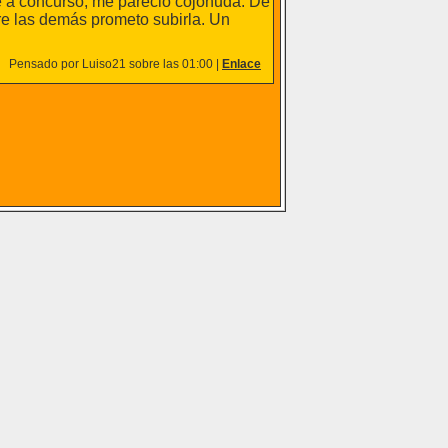
ié a concurso, me pareció cojonuda. De
e las demás prometo subirla. Un
Pensado por Luiso21 sobre las 01:00 |
Enlace