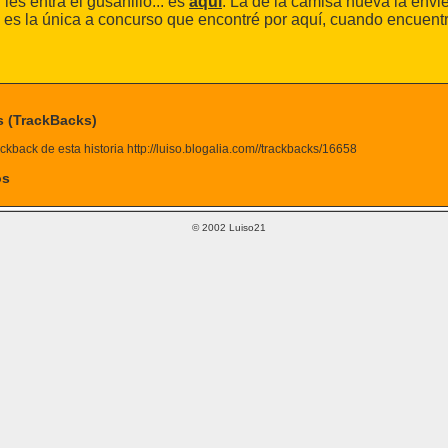
 les entra el gusanillo... es
aquí
. La de la camisa nueva la env
es la única a concurso que encontré por aquí, cuando encuentr
s (TrackBacks)
ckback de esta historia http://luiso.blogalia.com//trackbacks/16658
os
© 2002 Luiso21