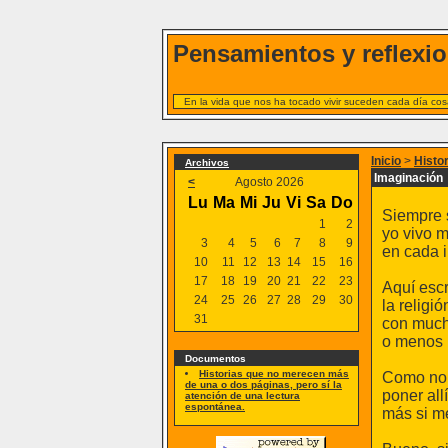
Pensamientos y reflexio
En la vida que nos ha tocado vivir suceden cada día cosa
Inicio
>
Histo
Archivos
Imaginación
<
Agosto 2026
Lu
Ma
Mi
Ju
Vi
Sa
Do
Siempre 
1
2
yo vivo m
3
4
5
6
7
8
9
en cada i
10
11
12
13
14
15
16
17
18
19
20
21
22
23
Aquí escr
24
25
26
27
28
29
30
la religió
31
con much
o menos l
Documentos
Historias que no merecen más
Como no m
de una o dos páginas, pero sí la
poner all
atención de una lectura
espontánea.
más si me