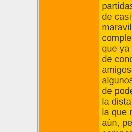
partida
de casi
maravi
complem
que ya 
de cono
amigos 
algunos
de pode
la dist
la que 
aún, pe