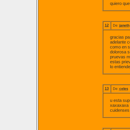
quiero qu
12
De:
janeth
gracias pa
adelante c
como en s
dolorosa s
pruevas ma
estas prie
lo entiend
13
De:
celes
u esta sup
xaxaxaxa 
cuidenses 