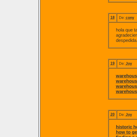
18
De:
cony
hola que t
agradeciem
despedida.
19
De:
Joy
warehouse
warehouse
warehouse
warehouse
20
De:
Joy
historic 
how to get