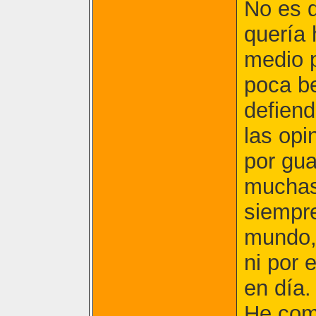
No es d
quería 
medio p
poca be
defiend
las opi
por gu
muchas
siempre
mundo, 
ni por 
en día.
He com