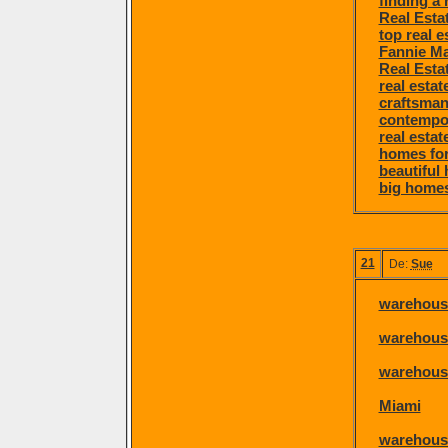
finding a 
Real Esta
top real e
Fannie Ma
Real Esta
real esta
craftsman
contempor
real estat
homes for
beautiful
big homes
21
De:
Sue
warehouse
warehouse
warehouse
Miami
warehouse