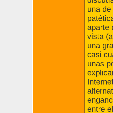
discutí
una de
patétic
aparte
vista (
una gra
casi cu
unas p
explica
Interne
alterna
enganc
entre el