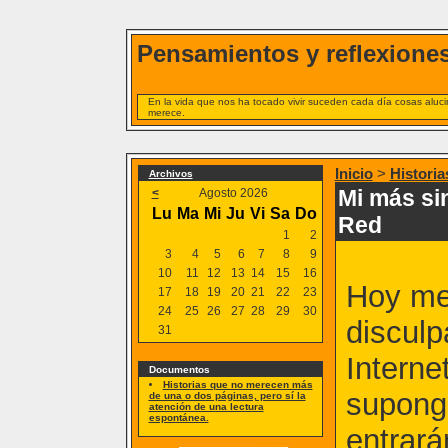
Pensamientos y reflexiones
En la vida que nos ha tocado vivir suceden cada día cosas alucin
merece.
Inicio
>
Historia
Archivos
Mi más si
<
Agosto 2026
Lu
Ma
Mi
Ju
Vi
Sa
Do
Red
1
2
3
4
5
6
7
8
9
10
11
12
13
14
15
16
Hoy me 
17
18
19
20
21
22
23
24
25
26
27
28
29
30
disculp
31
Interne
Documentos
Historias que no merecen más
supongo
de una o dos páginas, pero sí la
atención de una lectura
espontánea.
entrará