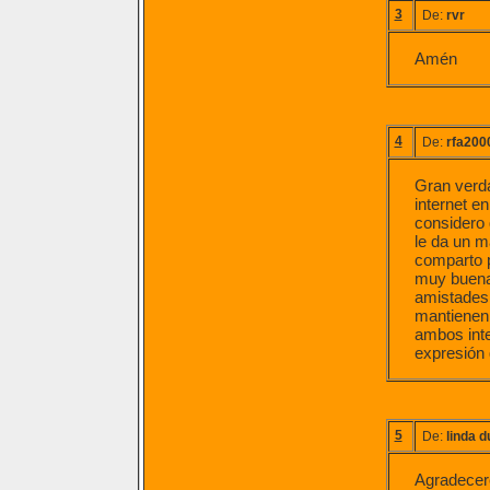
3
De:
rvr
Amén
4
De:
rfa200
Gran verda
internet e
considero 
le da un m
comparto p
muy buenas
amistades 
mantienen 
ambos inte
expresión
5
De:
linda d
Agradecer