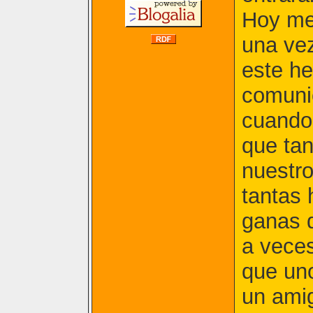
Hoy me
una vez
este h
comuni
cuando 
que tan
nuestro
tantas 
ganas d
a veces
que uno
un amig