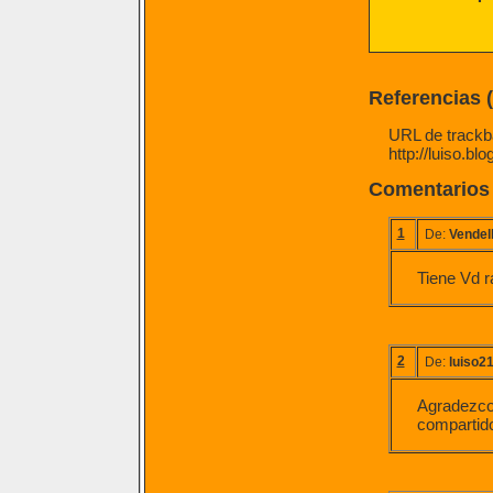
Referencias 
URL de trackba
http://luiso.b
Comentarios
1
De:
Vendel
Tiene Vd r
2
De:
luiso2
Agradezco 
compartido