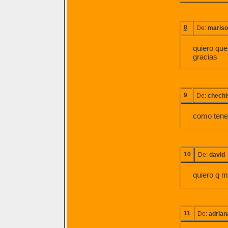
8
De:
mariso
quiero que
gracias
9
De:
chechi
como tener
10
De:
david
quiero q 
11
De:
adrian