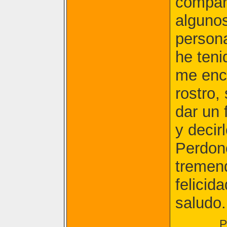
compart
algunos
person
he teni
me enc
rostro,
dar un 
y decirl
Perdon
tremend
felicid
saludo.
P