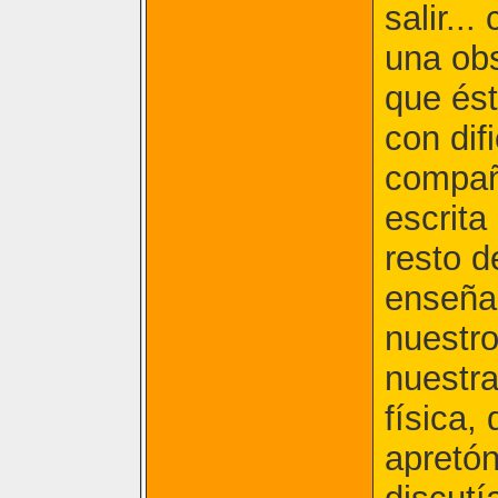
salir..
una obs
que ést
con dif
compañ
escrita
resto d
enseña
nuestro
nuestra
física,
apretón