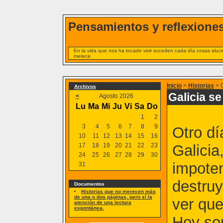
Pensamientos y reflexiones
En la vida que nos ha tocado vivir suceden cada día cosas alucin
merece.
Inicio
>
Historias
> G
Archivos
Galicia se
<
Agosto 2026
Lu
Ma
Mi
Ju
Vi
Sa
Do
1
2
3
4
5
6
7
8
9
Otro dí
10
11
12
13
14
15
16
17
18
19
20
21
22
23
Galicia
24
25
26
27
28
29
30
impote
31
destruy
Documentos
Historias que no merecen más
de una o dos páginas, pero sí la
ver que
atención de una lectura
espontánea.
Hoy son