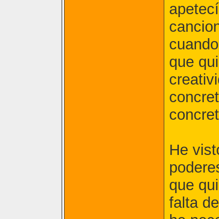
apetecí
cancion
cuando
que qui
creativ
concre
concret
He vist
podere
que qui
falta d