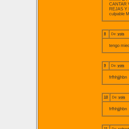
CANTAR 
REJAS Y 
culpable M
8
De:
yois
tengo mied
9
De:
yois
frfhhjjjhbn
10
De:
yois
frfhhjjjhbn
11