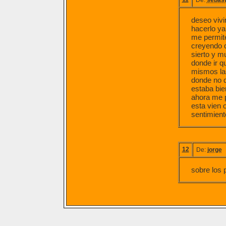
De:
sebast
deseo vivi
hacerlo ya
me permite
creyendo q
sierto y m
donde ir qu
mismos las
donde no 
estaba bie
ahora me p
esta vien 
sentimient
12
De:
jorge
sobre los 