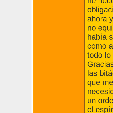
he nece
obligac
ahora y
no equ
había s
como a
todo lo
Gracias
las bit
que me
necesi
un ord
el espí