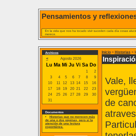
Pensamientos y reflexiones
En la vida que nos ha tocado vivir suceden cada día cosas alucin
merece.
Inicio
>
Historias
> I
Archivos
Inspiraci
<
Agosto 2026
Lu
Ma
Mi
Ju
Vi
Sa
Do
1
2
3
4
5
6
7
8
9
Vale, l
10
11
12
13
14
15
16
17
18
19
20
21
22
23
vergüen
24
25
26
27
28
29
30
de can
31
atraves
Documentos
Historias que no merecen más
de una o dos páginas, pero sí la
Partic
atención de una lectura
espontánea.
tenerla