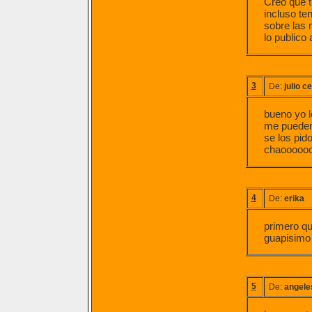
Creo que t
incluso te
sobre las 
lo publico 
3
De:
julio c
bueno yo l
me pueden 
se los pid
chaooooo
4
De:
erika
primero qu
guapisimo
5
De:
angele