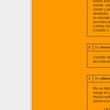
bueno est
mente, nece
siente y p
alrededor,
la natural
permitira 
a todos lo
cristofer 
6
De:
davian
cristofer 
las chavas
7
De:
willian
Me an tild
venga en g
injusta qu
quisiera pu
.........