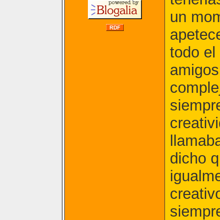
un mom
apetece
todo el
amigos 
complej
siempr
creativ
llamab
dicho q
igualme
creativ
siempre